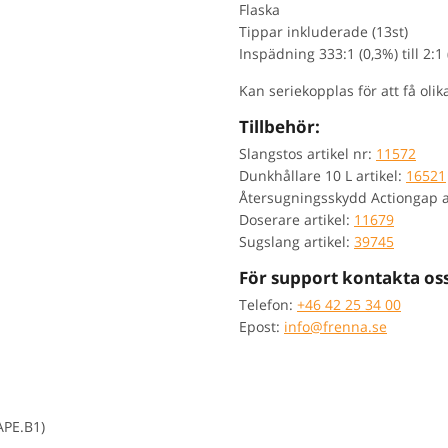
Flaska
Tippar inkluderade (13st)
Inspädning 333:1 (0,3%) till 2:
Kan seriekopplas för att få ol
Tillbehör:
Slangstos artikel nr:
11572
Dunkhållare 10 L artikel:
16521
Återsugningsskydd Actiongap a
Doserare artikel:
11679
Sugslang artikel:
39745
För support kontakta oss
Telefon:
+46 42 25 34 00
Epost:
info@frenna.se
APE.B1)