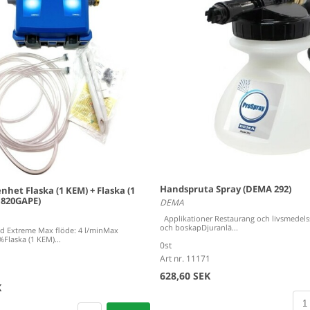
Handspruta Spray (DEMA 292)
het Flaska (1 KEM) + Flaska (1
 820GAPE)
DEMA
Applikationer Restaurang och livsmedels
och boskapDjuranlä...
nd Extreme Max flöde: 4 l/minMax
Flaska (1 KEM)...
0st
Art nr. 11171
628,60 SEK
K