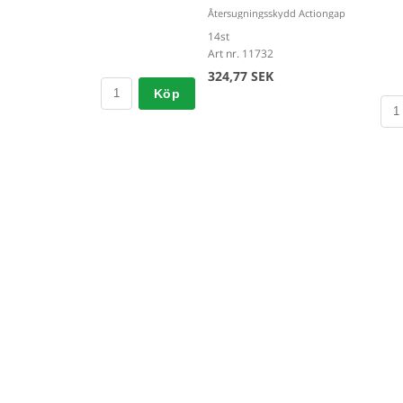
Återsugningsskydd Actiongap
14st
Art nr. 11732
324,77 SEK
Köp