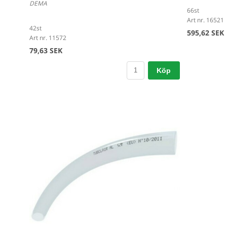
DEMA
66st
Art nr. 16521
42st
595,62 SEK
Art nr. 11572
79,63 SEK
Köp