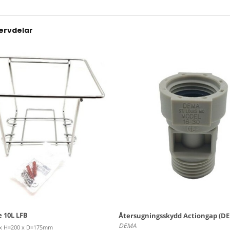
servdelar
 10L LFB
Återsugningsskydd Actiongap (DE
DEMA
x H=200 x D=175mm