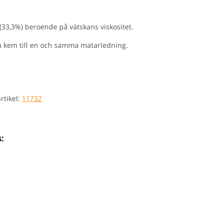
1 (33,3%) beroende på vätskans viskositet.
ika kem till en och samma matarledning.
rtikel:
11732
: