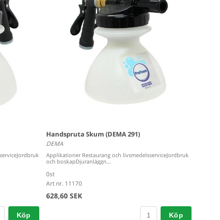
Handspruta Skum (DEMA 291)
DEMA
serviceJordbruk
Applikationer Restaurang och livsmedelsserviceJordbruk
och boskapDjuranläggn...
0st
Art nr. 11170
628,60 SEK
Köp
Köp