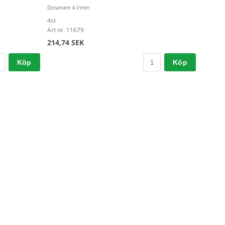
Doserare 4 l/min
4st
Art nr. 11679
214,74 SEK
Köp
Köp