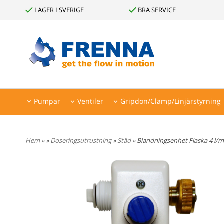
LAGER I SVERIGE
BRA SERVICE
Pumpar
Ventiler
Gripdon/Clamp/Linjärstyrning
Leverantörer
Hem
»
»
Doseringsutrustning
»
Städ
» Blandningsenhet Flaska 4 l/