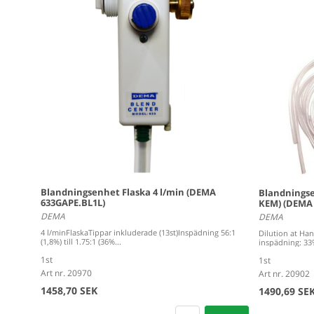
Blandningsenhet Flaska 4 l/min (DEMA
Blandningsen
633GAPE.BL1L)
KEM) (DEMA
DEMA
DEMA
4 l/minFlaskaTippar inkluderade (13st)Inspädning 56:1
Dilution at Ha
(1,8%) till 1.75:1 (36%...
inspädning: 33%
1st
1st
Art nr. 20970
Art nr. 20902
1458,70 SEK
1490,69 SE