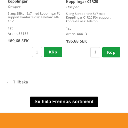
kopplingar
Kopplingar C1R20
Dosiper
Dosiper
Slang Silikon3x7 med kopplingar För
Slang Santoprene 5x7 med
support kontakta oss: Telefon: +46
Kopplingar C1R20 För support
42 2...
kontakta oss: Telefon...
1st
1st
Art nr. 35135
Art nr. 44413
189,68 SEK
195,68 SEK
Köp
Köp
Tillbaka
Se hela Frennas sortiment