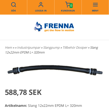
0
SÖK
LOGGA IN
KUNDVAGN
MENY
Hem
»
»
Industripumpar
»
Slangpump
»
Tillbehör Dosiper
» Slang
12x22mm EPDM L= 320mm
588,78 SEK
Artikelnamn:
Slang 12x22mm EPDM L= 320mm