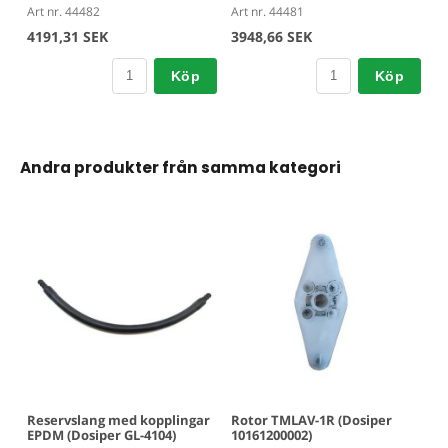
Art nr. 44482
Art nr. 44481
4191,31 SEK
3948,66 SEK
Köp
Köp
Andra produkter från samma kategori
Rotor TMLAV-1R (Dosiper
Reservslang med kopplingar
10161200002)
EPDM (Dosiper GL-4104)