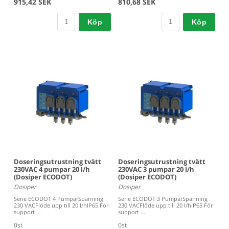
915,42 SEK
810,68 SEK
Köp
Köp
Doseringsutrustning tvätt
Doseringsutrustning tvätt
230VAC 4 pumpar 20 l/h
230VAC 3 pumpar 20 l/h
(Dosiper ECODOT)
(Dosiper ECODOT)
Dosiper
Dosiper
Serie ECODOT 4 PumparSpänning
Serie ECODOT 3 PumparSpänning
230 VACFlöde upp till 20 l/hIP65 För
230 VACFlöde upp till 20 l/hIP65 För
support ...
support ...
0st
0st