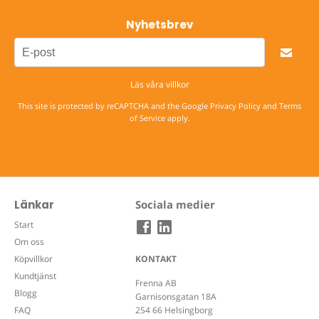
Nyhetsbrev
Läs våra villkor
This site is protected by reCAPTCHA and the Google
Privacy Policy
and
Terms
of Service
apply.
Länkar
Sociala medier
Start
Om oss
Köpvillkor
KONTAKT
Kundtjänst
Frenna AB
Blogg
Garnisonsgatan 18A
FAQ
254 66 Helsingborg