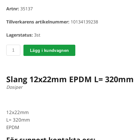
Artnr:
35137
Tillverkarens artikelnummer:
10134139238
Lagerstatus:
3st
Lägg i kundvagnen
Slang 12x22mm EPDM L= 320mm
Dosiper
12x22mm
L= 320mm
EPDM
För support kontakta oss: