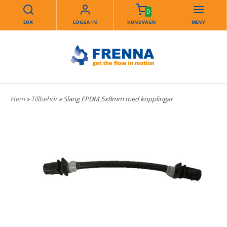
0
SÖK
LOGGA IN
KUNDVAGN
MENY
Hem
»
Tillbehör
» Slang EPDM 5x8mm med kopplingar