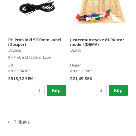
Justermunstycke 61-9K stor
PH Prob inkl 5200mm kabel
modell (DEMA)
(Dosiper)
DEMA
Dosiper
PH Prob inkl 5200mm kabel
I lager
3st
Art nr. 11583
Art nr. 34363
221,49 SEK
2515,32 SEK
Köp
Köp
Tillbaka