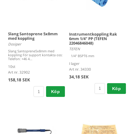
Slang Santoprene 5x8mm
Instrumentkoppling Rak
med koppling
6mm 1/4" PP (TEFEN
22046846048)
Dosiper
TEFEN
Slang Santoprene5x8mm med
koppling För support kontakta oss:
1/4" BSPT6 mm
Telefon: +46 4...
I lager
10st
Art nr. 34330
Art nr. 32902
34,18 SEK
158,18 SEK
Köp
Köp