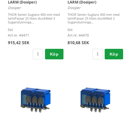
LARM (Dosiper)
LARM (Dosiper)
Dosiper
Dosiper
THOR Serien Suglans 450 mm med
THOR Serien Suglans 450 mm med
larmPassar 25 liters dunkMed 3
larmPassar 25 liters dunkMed 2
Suganslutninga...
Suganslutninga...
0st
0st
Art nr. 44471
Art nr. 44470
915,42 SEK
810,68 SEK
Köp
Köp