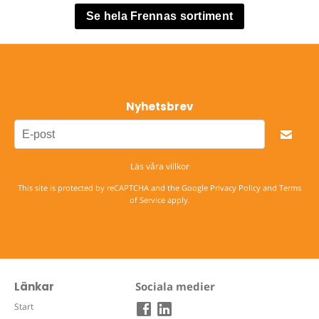
Se hela Frennas sortiment
Nyhetsbrev
Läs våra villkor
This site is protected by reCAPTCHA and the Google
Privacy Policy
and
Terms
of Service
apply.
Länkar
Sociala medier
Start