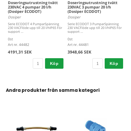
Doseringsutrustning tvätt
Doseringsutrustning tvätt
230VAC 4 pumpar 20 l/h
230VAC 3 pumpar 20 l/h
(Dosiper ECODOT)
(Dosiper ECODOT)
Dosiper
Dosiper
Serie ECODOT 4 PumparSpänning
Serie ECODOT 3 PumparSpänning
230 VACFlöde upp till 20 l/hIP65 För
230 VACFlöde upp till 20 l/hIP65 För
support ...
support ...
0st
0st
Art nr. 44482
Art nr. 44481
4191,31 SEK
3948,66 SEK
Köp
Köp
Andra produkter från samma kategori