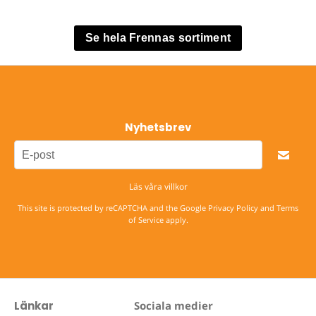
Se hela Frennas sortiment
Nyhetsbrev
Läs våra villkor
This site is protected by reCAPTCHA and the Google
Privacy Policy
and
Terms
of Service
apply.
Länkar
Sociala medier