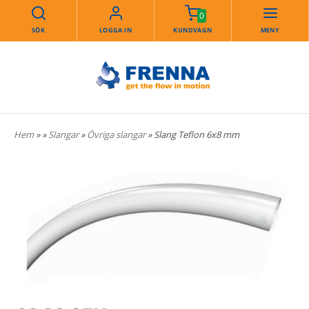
0
SÖK
LOGGA IN
KUNDVAGN
MENY
Hem
»
»
Slangar
»
Övriga slangar
» Slang Teflon 6x8 mm