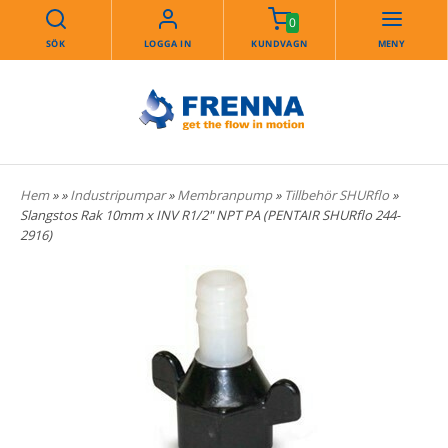
0
SÖK
LOGGA IN
KUNDVAGN
MENY
Hem
»
»
Industripumpar
»
Membranpump
»
Tillbehör SHURflo
»
Slangstos Rak 10mm x INV R1/2" NPT PA (PENTAIR SHURflo 244-
2916)