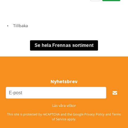
Tillbaka
Se hela Frennas sortiment
Nyhetsbrev
Läs våra villkor
This site is protected by reCAPTCHA and the Google
Privacy Policy
and
Terms
of Service
apply.