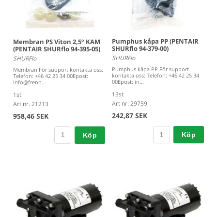
Pumphus kåpa PP (PENTAIR
Membran PS Viton 2,5° KAM
SHURflo 94-379-00)
(PENTAIR SHURflo 94-395-05)
SHURFlo
SHURFlo
Pumphus kåpa PP För support
Membran För support kontakta oss:
kontakta oss: Telefon: +46 42 25 34
Telefon: +46 42 25 34 00Epost:
00Epost: in...
info@frenn...
13st
1st
Art nr. 29759
Art nr. 21213
242,87 SEK
958,46 SEK
Köp
Köp