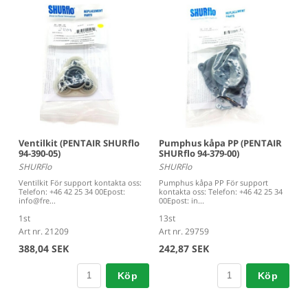
Ventilkit (PENTAIR SHURflo
Pumphus kåpa PP (PENTAIR
94-390-05)
SHURflo 94-379-00)
SHURFlo
SHURFlo
Ventilkit För support kontakta oss:
Pumphus kåpa PP För support
Telefon: +46 42 25 34 00Epost:
kontakta oss: Telefon: +46 42 25 34
info@fre...
00Epost: in...
1st
13st
Art nr. 21209
Art nr. 29759
388,04 SEK
242,87 SEK
Köp
Köp