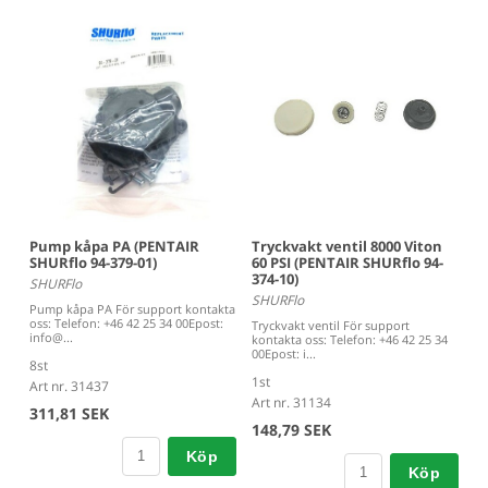
Tryckvakt ventil 8000 Viton
Pump kåpa PA (PENTAIR
60 PSI (PENTAIR SHURflo 94-
SHURflo 94-379-01)
374-10)
SHURFlo
SHURFlo
Pump kåpa PA För support kontakta
oss: Telefon: +46 42 25 34 00Epost:
Tryckvakt ventil För support
info@...
kontakta oss: Telefon: +46 42 25 34
00Epost: i...
8st
1st
Art nr. 31437
Art nr. 31134
311,81 SEK
148,79 SEK
Köp
Köp