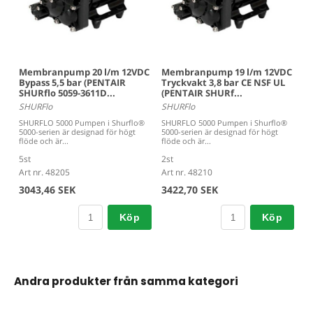
Membranpump 20 l/m 12VDC
Membranpump 19 l/m 12VDC
Bypass 5,5 bar (PENTAIR
Tryckvakt 3,8 bar CE NSF UL
SHURflo 5059-3611D...
(PENTAIR SHURf...
SHURFlo
SHURFlo
SHURFLO 5000 Pumpen i Shurflo®
SHURFLO 5000 Pumpen i Shurflo®
5000-serien är designad för högt
5000-serien är designad för högt
flöde och är...
flöde och är...
5st
2st
Art nr. 48205
Art nr. 48210
3043,46 SEK
3422,70 SEK
Köp
Köp
Andra produkter från samma kategori