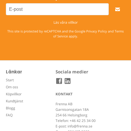
Läs våra villkor
This site is protected by reCAPTCHA and the Google
Privacy Policy
and
Terms
of Service
apply.
Länkar
Sociala medier
Start
Om oss
Köpvillkor
KONTAKT
Kundtjänst
Frenna AB
Blogg
Garnisonsgatan 18A
FAQ
254 66 Helsingborg
Telefon:
+46 42 25 34 00
E-post:
info@frenna.se