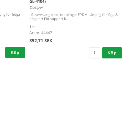
GL-4104)
Dosiper
lig för höga
Reservslang med kopplingar EPDM Lämplig för låga &
höga pH För support k...
1st
Art nr. 44447
352,71 SEK
Köp
Köp