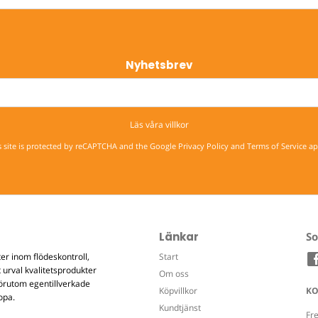
Nyhetsbrev
Läs våra villkor
s site is protected by reCAPTCHA and the Google
Privacy Policy
and
Terms of Service
ap
Länkar
So
r inom flödeskontroll,
Start
 urval kvalitetsprodukter
Om oss
Förutom egentillverkade
Köpvillkor
KO
opa.
Kundtjänst
Fr