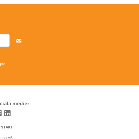
ply.
ciala medier
NTAKT
enna AB