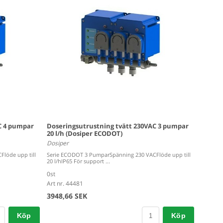
C 4 pumpar
Doseringsutrustning tvätt 230VAC 3 pumpar
20 l/h (Dosiper ECODOT)
Dosiper
löde upp till
Serie ECODOT 3 PumparSpänning 230 VACFlöde upp till
20 l/hIP65 För support ...
0st
Art nr. 44481
3948,66 SEK
Köp
Köp