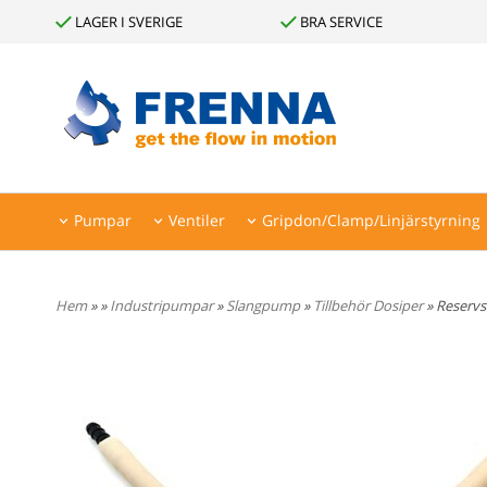
LAGER I SVERIGE
BRA SERVICE
Pumpar
Ventiler
Gripdon/Clamp/Linjärstyrning
Leverantörer
Hem
»
»
Industripumpar
»
Slangpump
»
Tillbehör Dosiper
» Reserv