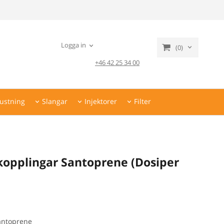
Logga in
(0)
+46 42 25 34 00
ustning
Slangar
Injektorer
Filter
kopplingar Santoprene (Dosiper
antoprene