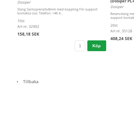
(Dosiper PL-
Dosiper
Dosiper
Slang Santoprene5x8mm med koppling För support
kontakta oss: Telefon: +46 4...
Reservslang me
support kontakt
10st
20st
Art nr. 32902
Art nr. 35128
158,18 SEK
408,24 SEK
Köp
Tillbaka