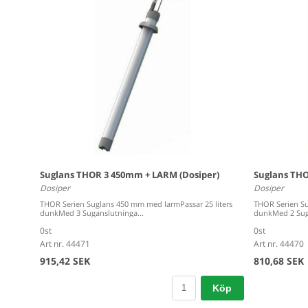
Suglans THOR 3 450mm + LARM (Dosiper)
Suglans THO
Dosiper
Dosiper
THOR Serien Suglans 450 mm med larmPassar 25 liters
THOR Serien Su
dunkMed 3 Suganslutninga...
dunkMed 2 Suga
0st
0st
Art nr. 44471
Art nr. 44470
915,42 SEK
810,68 SEK
Köp