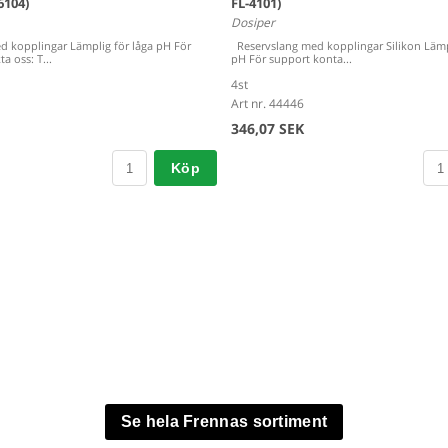
6104)
FL-4101)
Dosiper
d kopplingar Lämplig för låga pH För
Reservslang med kopplingar Silikon Lämp
a oss: T...
pH För support konta...
4st
Art nr. 44446
346,07 SEK
Köp
Se hela Frennas sortiment