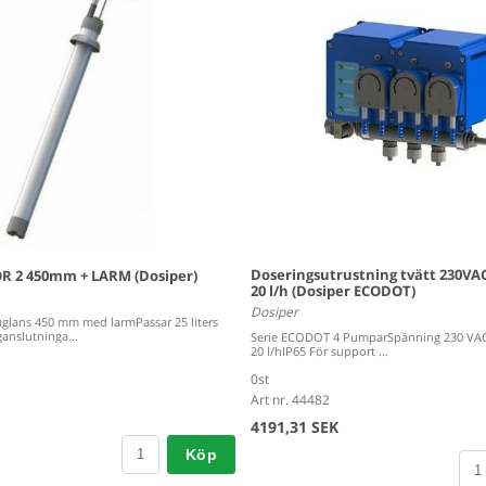
Doseringsutrustning tvätt 230VA
R 2 450mm + LARM (Dosiper)
20 l/h (Dosiper ECODOT)
Dosiper
glans 450 mm med larmPassar 25 liters
nslutninga...
Serie ECODOT 4 PumparSpänning 230 VACF
20 l/hIP65 För support ...
0st
Art nr. 44482
4191,31 SEK
Köp